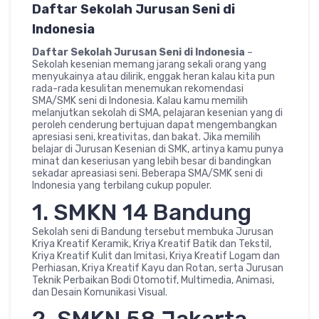
Daftar Sekolah Jurusan Seni di
Indonesia
Daftar Sekolah Jurusan Seni di Indonesia
–
Sekolah kesenian memang jarang sekali orang yang
menyukainya atau dilirik, enggak heran kalau kita pun
rada-rada kesulitan menemukan rekomendasi
SMA/SMK seni di Indonesia. Kalau kamu memilih
melanjutkan sekolah di SMA, pelajaran kesenian yang di
peroleh cenderung bertujuan dapat mengembangkan
apresiasi seni, kreativitas, dan bakat. Jika memilih
belajar di Jurusan Kesenian di SMK, artinya kamu punya
minat dan keseriusan yang lebih besar di bandingkan
sekadar apreasiasi seni. Beberapa SMA/SMK seni di
Indonesia yang terbilang cukup populer.
1. SMKN 14 Bandung
Sekolah seni di Bandung tersebut membuka Jurusan
Kriya Kreatif Keramik, Kriya Kreatif Batik dan Tekstil,
Kriya Kreatif Kulit dan Imitasi, Kriya Kreatif Logam dan
Perhiasan, Kriya Kreatif Kayu dan Rotan, serta Jurusan
Teknik Perbaikan Bodi Otomotif, Multimedia, Animasi,
dan Desain Komunikasi Visual.