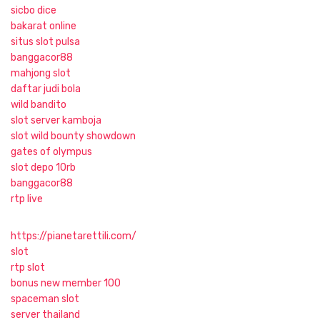
sicbo dice
bakarat online
situs slot pulsa
banggacor88
mahjong slot
daftar judi bola
wild bandito
slot server kamboja
slot wild bounty showdown
gates of olympus
slot depo 10rb
banggacor88
rtp live
https://pianetarettili.com/
slot
rtp slot
bonus new member 100
spaceman slot
server thailand