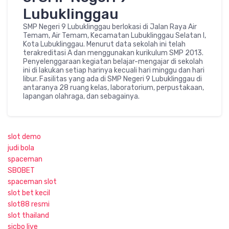
Lubuklinggau
SMP Negeri 9 Lubuklinggau berlokasi di Jalan Raya Air
Temam, Air Temam, Kecamatan Lubuklinggau Selatan I,
Kota Lubuklinggau. Menurut data sekolah ini telah
terakreditasi A dan menggunakan kurikulum SMP 2013.
Penyelenggaraan kegiatan belajar-mengajar di sekolah
ini di lakukan setiap harinya kecuali hari minggu dan hari
libur. Fasilitas yang ada di SMP Negeri 9 Lubuklinggau di
antaranya 28 ruang kelas, laboratorium, perpustakaan,
lapangan olahraga, dan sebagainya.
slot demo
judi bola
spaceman
SBOBET
spaceman slot
slot bet kecil
slot88 resmi
slot thailand
sicbo live