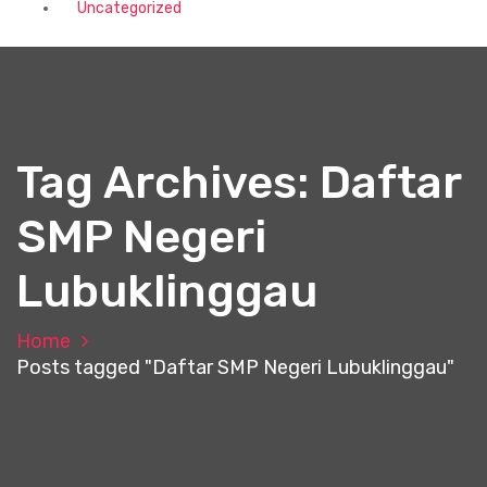
Uncategorized
Tag Archives: Daftar
SMP Negeri
Lubuklinggau
Home
Posts tagged "Daftar SMP Negeri Lubuklinggau"