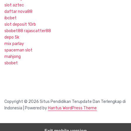
slot aztec
daftar nova88
ibcbet
slot deposit 10rb
sbobet88
rajascatter88
depo 5k
mix parlay
spaceman slot
mahjong
sbobet
Copyright © 2026 Situs Pendidikan Terupdate Dan Terlengkap di
Indonesia | Powered by
Hantus WordPress Theme
Exit mobile version