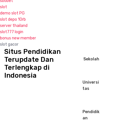
sbobet
slot
demo slot PG
slot depo 10rb
server thailand
slot777 login
bonus new member
slot gacor
Situs Pendidikan
S
k
Terupdate Dan
Sekolah
i
Terlengkap di
p
Indonesia
t
o
Universi
c
tas
o
n
t
Pendidik
e
an
n
t