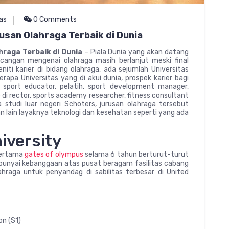
as
0 Comments
san Olahraga Terbaik di Dunia
ahraga
Terbaik di Dunia
– Piala Dunia yang akan datang
ncangan mengenai olahraga masih berlanjut meski final
iti karier di bidang olahraga, ada sejumlah Universitas
erapa Universitas yang di akui dunia, prospek karier bagi
i sport educator, pelatih, sport development manager,
 di rector, sports academy researcher, fitness consultant
 studi luar negeri Schoters, jurusan olahraga tersebut
n lain layaknya teknologi dan kesehatan seperti yang ada
iversity
 pertama
gates of olympus
selama 6 tahun berturut-turut
mpunyai kebanggaan atas pusat beragam fasilitas cabang
hraga untuk penyandag di sabilitas terbesar di United
on (S1)