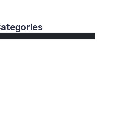
ategories