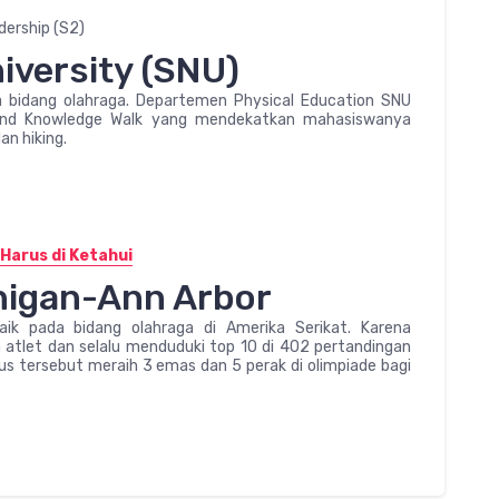
dership (S2)
niversity (SNU)
da bidang olahraga. Departemen Physical Education SNU
ind Knowledge Walk yang mendekatkan mahasiswanya
an hiking.
Harus di Ketahui
chigan-Ann Arbor
aik pada bidang olahraga di Amerika Serikat. Karena
 atlet dan selalu menduduki top 10 di 402 pertandingan
 tersebut meraih 3 emas dan 5 perak di olimpiade bagi