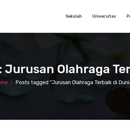
Sekolah
Universitas
P
: Jurusan Olahraga Ter
ome
Posts tagged "Jurusan Olahraga Terbaik di Duni