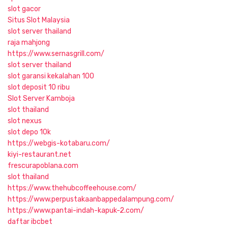
slot gacor
Situs Slot Malaysia
slot server thailand
raja mahjong
https://www.sernasgrill.com/
slot server thailand
slot garansi kekalahan 100
slot deposit 10 ribu
Slot Server Kamboja
slot thailand
slot nexus
slot depo 10k
https://webgis-kotabaru.com/
kiyi-restaurant.net
frescurapoblana.com
slot thailand
https://www.thehubcoffeehouse.com/
https://www.perpustakaanbappedalampung.com/
https://www.pantai-indah-kapuk-2.com/
daftar ibcbet