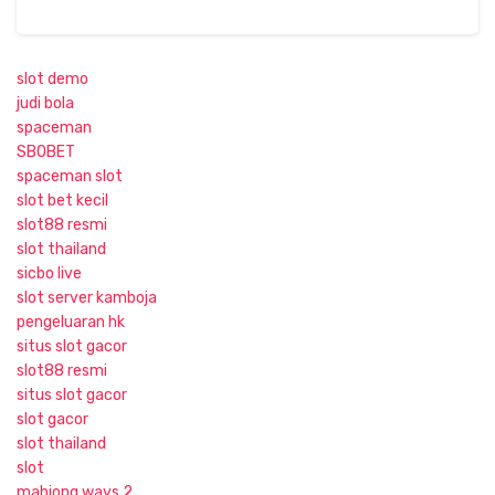
slot demo
judi bola
spaceman
SBOBET
spaceman slot
slot bet kecil
slot88 resmi
slot thailand
sicbo live
slot server kamboja
pengeluaran hk
situs slot gacor
slot88 resmi
situs slot gacor
slot gacor
slot thailand
slot
mahjong ways 2