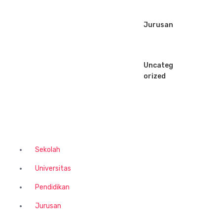
Jurusan
Uncateg
orized
Sekolah
Universitas
Pendidikan
Jurusan