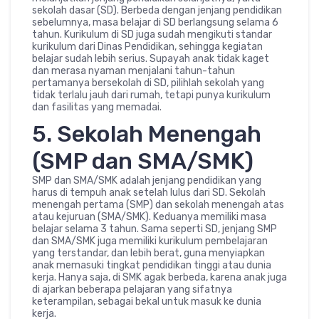
sekolah dasar (SD). Berbeda dengan jenjang pendidikan
sebelumnya, masa belajar di SD berlangsung selama 6
tahun. Kurikulum di SD juga sudah mengikuti standar
kurikulum dari Dinas Pendidikan, sehingga kegiatan
belajar sudah lebih serius. Supayah anak tidak kaget
dan merasa nyaman menjalani tahun-tahun
pertamanya bersekolah di SD, pilihlah sekolah yang
tidak terlalu jauh dari rumah, tetapi punya kurikulum
dan fasilitas yang memadai.
5. Sekolah Menengah
(SMP dan SMA/SMK)
SMP dan SMA/SMK adalah jenjang pendidikan yang
harus di tempuh anak setelah lulus dari SD. Sekolah
menengah pertama (SMP) dan sekolah menengah atas
atau kejuruan (SMA/SMK). Keduanya memiliki masa
belajar selama 3 tahun. Sama seperti SD, jenjang SMP
dan SMA/SMK juga memiliki kurikulum pembelajaran
yang terstandar, dan lebih berat, guna menyiapkan
anak memasuki tingkat pendidikan tinggi atau dunia
kerja. Hanya saja, di SMK agak berbeda, karena anak juga
di ajarkan beberapa pelajaran yang sifatnya
keterampilan, sebagai bekal untuk masuk ke dunia
kerja.