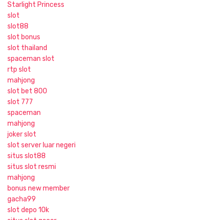
Starlight Princess
slot
slot88
slot bonus
slot thailand
spaceman slot
rtp slot
mahjong
slot bet 800
slot 777
spaceman
mahjong
joker slot
slot server luar negeri
situs slot88
situs slot resmi
mahjong
bonus new member
gacha99
slot depo 10k