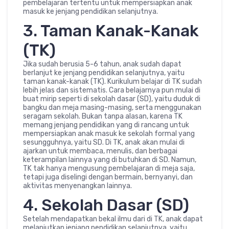
pembelajaran tertentu untuk mempersiapkan anak
masuk ke jenjang pendidikan selanjutnya.
3. Taman Kanak-Kanak
(TK)
Jika sudah berusia 5-6 tahun, anak sudah dapat
berlanjut ke jenjang pendidikan selanjutnya, yaitu
taman kanak-kanak (TK). Kurikulum belajar di TK sudah
lebih jelas dan sistematis. Cara belajarnya pun mulai di
buat mirip seperti di sekolah dasar (SD), yaitu duduk di
bangku dan meja masing-masing, serta menggunakan
seragam sekolah. Bukan tanpa alasan, karena TK
memang jenjang pendidikan yang di rancang untuk
mempersiapkan anak masuk ke sekolah formal yang
sesungguhnya, yaitu SD. Di TK, anak akan mulai di
ajarkan untuk membaca, menulis, dan berbagai
keterampilan lainnya yang di butuhkan di SD. Namun,
TK tak hanya mengusung pembelajaran di meja saja,
tetapi juga diselingi dengan bermain, bernyanyi, dan
aktivitas menyenangkan lainnya.
4. Sekolah Dasar (SD)
Setelah mendapatkan bekal ilmu dari di TK, anak dapat
melanjutkan jenjang pendidikan selanjutnya, yaitu