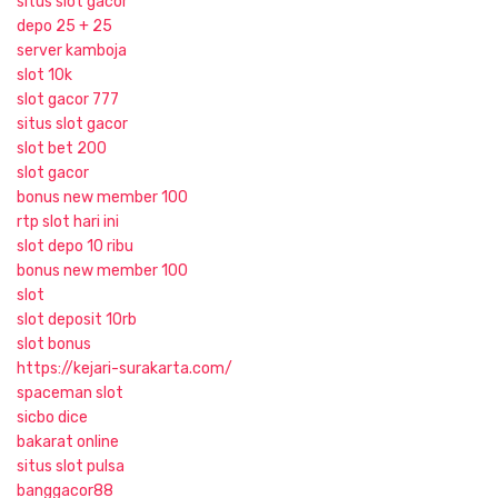
situs slot gacor
depo 25 + 25
server kamboja
slot 10k
slot gacor 777
situs slot gacor
slot bet 200
slot gacor
bonus new member 100
rtp slot hari ini
slot depo 10 ribu
bonus new member 100
slot
slot deposit 10rb
slot bonus
https://kejari-surakarta.com/
spaceman slot
sicbo dice
bakarat online
situs slot pulsa
banggacor88