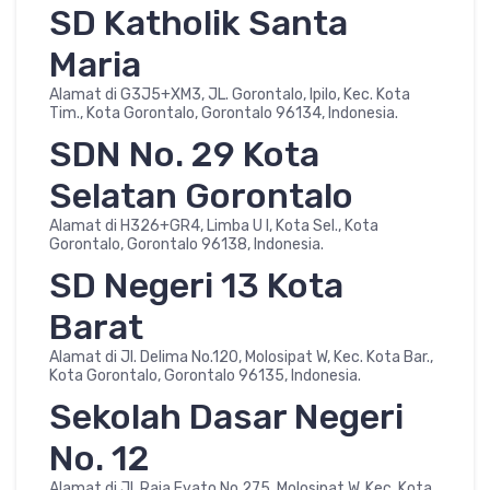
SD Katholik Santa
Maria
Alamat di G3J5+XM3, JL. Gorontalo, Ipilo, Kec. Kota
Tim., Kota Gorontalo, Gorontalo 96134, Indonesia.
SDN No. 29 Kota
Selatan Gorontalo
Alamat di H326+GR4, Limba U I, Kota Sel., Kota
Gorontalo, Gorontalo 96138, Indonesia.
SD Negeri 13 Kota
Barat
Alamat di Jl. Delima No.120, Molosipat W, Kec. Kota Bar.,
Kota Gorontalo, Gorontalo 96135, Indonesia.
Sekolah Dasar Negeri
No. 12
Alamat di Jl. Raja Eyato No.275, Molosipat W, Kec. Kota