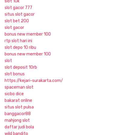
slot 10k
slot gacor 777
situs slot gacor
slot bet 200
slot gacor
bonus new member 100
rtp slot hari ini
slot depo 10 ribu
bonus new member 100
slot
slot deposit 10rb
slot bonus
https://kejari-surakarta.com/
spaceman slot
sicbo dice
bakarat online
situs slot pulsa
banggacor88
mahjong slot
daftar judi bola
wild bandito