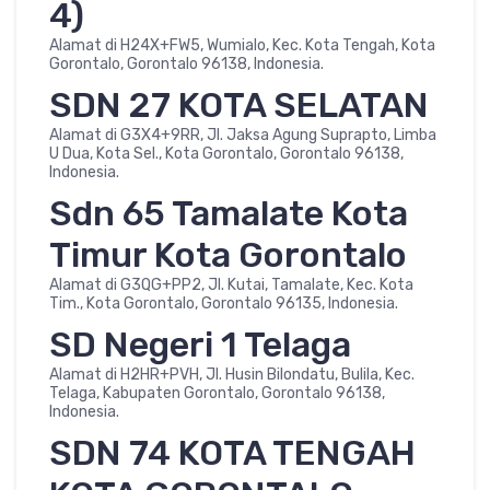
4)
Alamat di H24X+FW5, Wumialo, Kec. Kota Tengah, Kota
Gorontalo, Gorontalo 96138, Indonesia.
SDN 27 KOTA SELATAN
Alamat di G3X4+9RR, Jl. Jaksa Agung Suprapto, Limba
U Dua, Kota Sel., Kota Gorontalo, Gorontalo 96138,
Indonesia.
Sdn 65 Tamalate Kota
Timur Kota Gorontalo
Alamat di G3QG+PP2, Jl. Kutai, Tamalate, Kec. Kota
Tim., Kota Gorontalo, Gorontalo 96135, Indonesia.
SD Negeri 1 Telaga
Alamat di H2HR+PVH, Jl. Husin Bilondatu, Bulila, Kec.
Telaga, Kabupaten Gorontalo, Gorontalo 96138,
Indonesia.
SDN 74 KOTA TENGAH