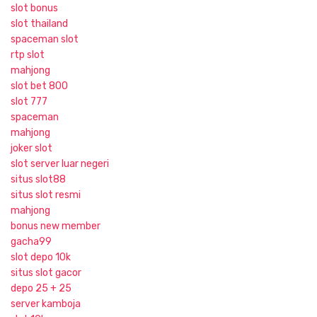
slot bonus
slot thailand
spaceman slot
rtp slot
mahjong
slot bet 800
slot 777
spaceman
mahjong
joker slot
slot server luar negeri
situs slot88
situs slot resmi
mahjong
bonus new member
gacha99
slot depo 10k
situs slot gacor
depo 25 + 25
server kamboja