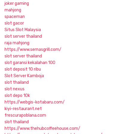
joker gaming
mahjong
spaceman
slot gacor
Situs Slot Malaysia
slot server thailand
raja mahjong
https://www.sernasgrill.com/
slot server thailand
slot garansi kekalahan 100
slot deposit 10 ribu
Slot Server Kamboja
slot thailand
slot nexus
slot depo 10k
https://webgis-kotabaru.com/
kiyi-restaurant.net
frescurapoblana.com
slot thailand
https://www.thehubcoffeehouse.com/