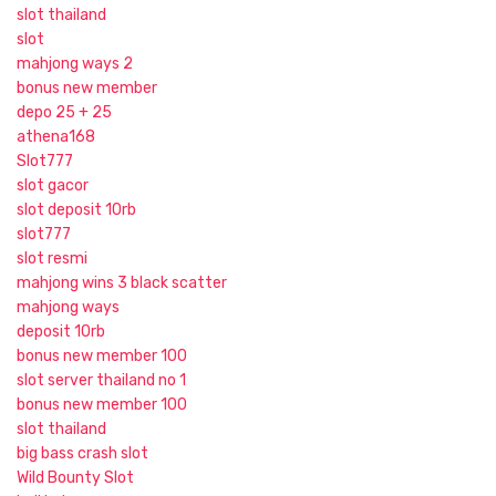
slot thailand
slot
mahjong ways 2
bonus new member
depo 25 + 25
athena168
Slot777
slot gacor
slot deposit 10rb
slot777
slot resmi
mahjong wins 3 black scatter
mahjong ways
deposit 10rb
bonus new member 100
slot server thailand no 1
bonus new member 100
slot thailand
big bass crash slot
Wild Bounty Slot