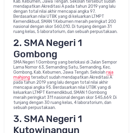
Kab. Kebumen, Jawa Tengah. Sekolah tersebut sudah
mendapatkan Akreditasi A pada tahun 2019 yang lalu
dengan total nilai akhir mencapai angka 97.
Berdasarkan nilai UTBK yang di keluarkan LTMPT
Kemendikbud, SMAN 1 Kebumen meraih peringkat 200
nasional dengan skor 560,010. Di tunjang dengan 31
ruang kelas, 5 laboratorium, dan sebuah perpustakaan.
2. SMA Negeri 1
Gombong
SMA Negeri 1 Gombong yang berlokasi di Jalan Sempor
Lama Nomor 63, Semanding Satu, Semanding, Kec.
Gombong, Kab. Kebumen, Jawa Tengah. Sekolah
raja
mahjong
tersebut sudah mendapatkan Akreditasi A
pada tahun 2019 yang lalu dengan total nilai akhir
mencapai angka 95. Berdasarkan nilai UTBK yang di
keluarkan LTMPT Kemendikbud, SMAN 1 Gombong
meraih peringkat 311 nasional dengan skor 545,669. Di
tunjang dengan 30 ruang kelas, 4 laboratorium, dan
sebuah perpustakaan.
3. SMA Negeri 1
Kutowinangun