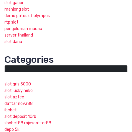
slot gacor
mahjong slot
demo gates of olympus
rtp slot
pengeluaran macau
server thailand
slot dana
Categories
slot qris 5000
slot lucky neko
slot aztec
daftar nova88
ibcbet
slot deposit 10rb
sbobet88
rajascatter88
depo 5k