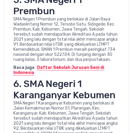
Prembun
SMA Negeri 1 Prembun yang berlokasi di Jalan Raya
Wadaslintang Nomor 12, Tersobo Satu, Sidogede, Kec.
Prembun, Kab. Kebumen, Jawa Tengah. Sekolah
tersebut sudah mendapatkan Akreditasi A pada tahun
2021 yang lalu dengan total nilai akhir mencapai angka
91. Berdasarkan nilai UTBK yang dikeluarkan LTMPT
Kemendikbud, SMAN 1 Prembun meraih peringkat 734
nasional dengan skor 522,134. Di tunjang dengan 30
ruang kelas, 5 laboratorium, dan dua perpustakaan.
Baca juga
:
Daftar Sekolah Jurusan Seni di
Indonesia
6. SMA Negeri 1
Karanganyar Kebumen
SMA Negeri 1 Karanganyar Kebumen yang berlokasi di
Jalan Kemakmuran Nomor 51, Plarangan, Kec.
Karanganyar. Kab. Kebumen, Jawa Tengah. Sekolah
tersebut sudah mendapatkan Akreditasi A pada tahun
2021 yang lalu dengan total nilai akhir mencapai angka
92. Berdasarkan nilai UTBK yang dikeluarkan LTMPT