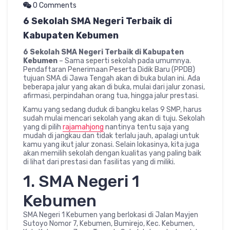
0 Comments
6 Sekolah SMA Negeri Terbaik di
Kabupaten Kebumen
6 Sekolah SMA Negeri Terbaik di Kabupaten
Kebumen
– Sama seperti sekolah pada umumnya.
Pendaftaran Penerimaan Peserta Didik Baru (PPDB)
tujuan SMA di Jawa Tengah akan di buka bulan ini. Ada
beberapa jalur yang akan di buka, mulai dari jalur zonasi,
afirmasi, perpindahan orang tua, hingga jalur prestasi.
Kamu yang sedang duduk di bangku kelas 9 SMP, harus
sudah mulai mencari sekolah yang akan di tuju. Sekolah
yang di pilih
rajamahjong
nantinya tentu saja yang
mudah di jangkau dan tidak terlalu jauh, apalagi untuk
kamu yang ikut jalur zonasi. Selain lokasinya, kita juga
akan memilih sekolah dengan kualitas yang paling baik
di lihat dari prestasi dan fasilitas yang di miliki.
1. SMA Negeri 1
Kebumen
SMA Negeri 1 Kebumen yang berlokasi di Jalan Mayjen
Sutoyo Nomor 7, Kebumen, Bumirejo, Kec. Kebumen,