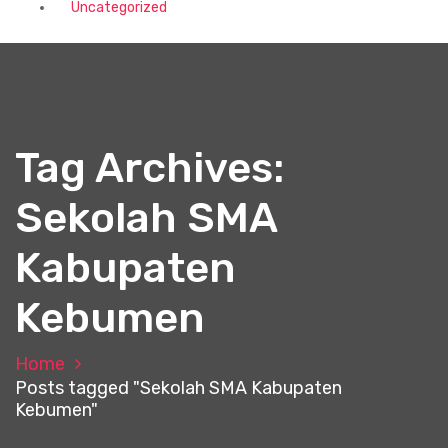
Uncategorized
Tag Archives:
Sekolah SMA
Kabupaten
Kebumen
Home
Posts tagged "Sekolah SMA Kabupaten
Kebumen"