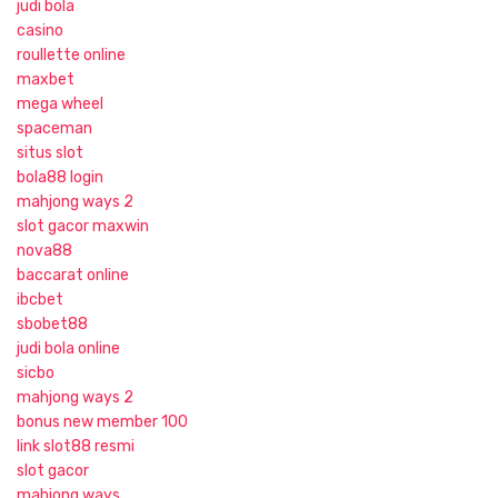
judi bola
casino
roullette online
maxbet
mega wheel
spaceman
situs slot
bola88 login
mahjong ways 2
slot gacor maxwin
nova88
baccarat online
ibcbet
sbobet88
judi bola online
sicbo
mahjong ways 2
bonus new member 100
link slot88 resmi
slot gacor
mahjong ways