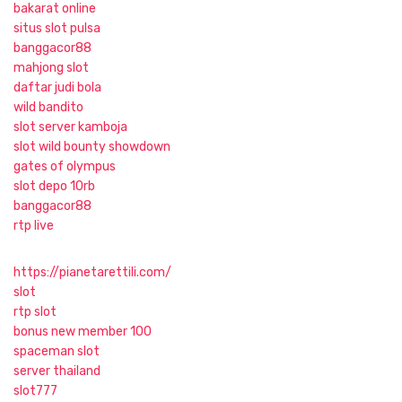
bakarat online
situs slot pulsa
banggacor88
mahjong slot
daftar judi bola
wild bandito
slot server kamboja
slot wild bounty showdown
gates of olympus
slot depo 10rb
banggacor88
rtp live
https://pianetarettili.com/
slot
rtp slot
bonus new member 100
spaceman slot
server thailand
slot777