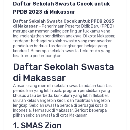
Daftar Sekolah Swasta Cocok untuk
PPDB 2023 di Makassar
Daftar Sekolah Swasta Cocok untuk PPDB 2023
di Makassar
– Penerimaan Peserta Didik Baru (PPDB)
merupakan momen paling penting untuk kamu yang
ingi melanjutkan pendidikan anaknya. Di kota Makassar,
terdapat berbagai sekolah swasta yang menawarkan
pendidikan berkualitas dan lingkungan belajar yang
kondusif. Beberapa sekolah swasta terkemuka yang
bisa kamu pertimbangkan.
Daftar Sekolah Swasta
di Makassar
Alasan orang memilih sekolah swasta adalah kualitas
pendidikan yang lebih baik, program pendidikan yang
khusus atau berbeda, kurikulum yang lebih fleksibel,
ukuran kelas yang lebih kecil, dan fasilitas yang lebih
lengkap. Sekolah swasta berada di berbagai kota di
Indonesia, termasuk di Makassar. Berikut beberapa
pilihan sekolah swasta di kota Makassar.
1. SMAS Zion