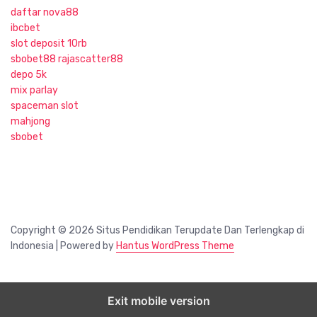
daftar nova88
ibcbet
slot deposit 10rb
sbobet88
rajascatter88
depo 5k
mix parlay
spaceman slot
mahjong
sbobet
Copyright © 2026 Situs Pendidikan Terupdate Dan Terlengkap di
Indonesia | Powered by
Hantus WordPress Theme
Exit mobile version