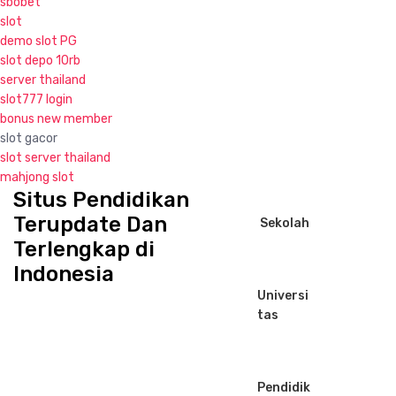
sbobet
slot
demo slot PG
slot depo 10rb
server thailand
slot777 login
bonus new member
slot gacor
slot server thailand
mahjong slot
Situs Pendidikan
S
k
Terupdate Dan
Sekolah
i
Terlengkap di
p
Indonesia
t
o
Universi
c
tas
o
n
t
Pendidik
e