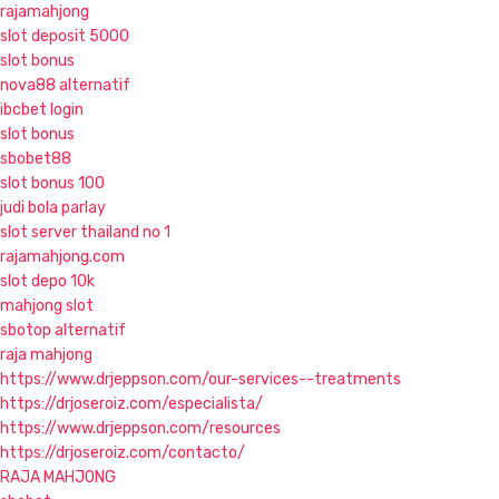
rajamahjong
slot deposit 5000
slot bonus
nova88 alternatif
ibcbet login
slot bonus
sbobet88
slot bonus 100
judi bola parlay
slot server thailand no 1
rajamahjong.com
slot depo 10k
mahjong slot
sbotop alternatif
raja mahjong
https://www.drjeppson.com/our-services--treatments
https://drjoseroiz.com/especialista/
https://www.drjeppson.com/resources
https://drjoseroiz.com/contacto/
RAJA MAHJONG