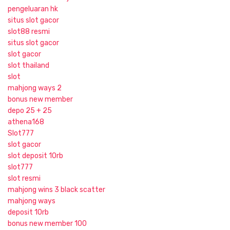
pengeluaran hk
situs slot gacor
slot88 resmi
situs slot gacor
slot gacor
slot thailand
slot
mahjong ways 2
bonus new member
depo 25 + 25
athena168
Slot777
slot gacor
slot deposit 10rb
slot777
slot resmi
mahjong wins 3 black scatter
mahjong ways
deposit 10rb
bonus new member 100