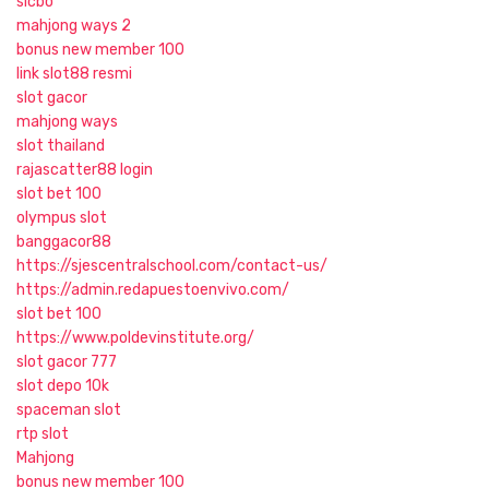
sicbo
mahjong ways 2
bonus new member 100
link slot88 resmi
slot gacor
mahjong ways
slot thailand
rajascatter88 login
slot bet 100
olympus slot
banggacor88
https://sjescentralschool.com/contact-us/
https://admin.redapuestoenvivo.com/
slot bet 100
https://www.poldevinstitute.org/
slot gacor 777
slot depo 10k
spaceman slot
rtp slot
Mahjong
bonus new member 100