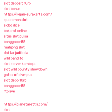
slot deposit 10rb
slot bonus
https://kejari-surakarta.com/
spaceman slot
sicbo dice
bakarat online
situs slot pulsa
banggacor88
mahjong slot
daftar judi bola
wild bandito
slot server kamboja
slot wild bounty showdown
gates of olympus
slot depo 10rb
banggacor88
rtp live
https://pianetarettili.com/
slot