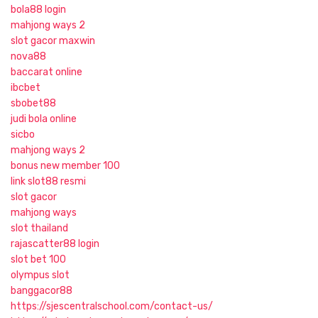
bola88 login
mahjong ways 2
slot gacor maxwin
nova88
baccarat online
ibcbet
sbobet88
judi bola online
sicbo
mahjong ways 2
bonus new member 100
link slot88 resmi
slot gacor
mahjong ways
slot thailand
rajascatter88 login
slot bet 100
olympus slot
banggacor88
https://sjescentralschool.com/contact-us/