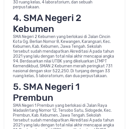
30 ruang kelas, 4 laboratorium, dan sebuah
perpustakaan.
4. SMA Negeri 2
Kebumen
SMA Negeri 2 Kebumen yang berlokasi di Jalan Cincin
Kota Gg. Berlian Nomor 8, Kewangen, Karangsari, Kec.
Kebumen, Kab. Kebumen, Jawa Tengah. Sekolah
tersebut sudah mendapatkan Akreditasi A pada tahun
2021 yang lalu dengan total nilai akhir mencapai angka
94. Berdasarkan nilai UTBK yang dikeluarkan LTMPT
Kemendikbud, SMAN 2 Kebumen meraih peringkat 731
nasional dengan skor 522,250. Di tunjang dengan 33
ruang kelas, 5 laboratorium, dan dua perpustakaan.
5. SMA Negeri 1
Prembun
SMA Negeri 1 Prembun yang berlokasi di Jalan Raya
Wadaslintang Nomor 12, Tersobo Satu, Sidogede, Kec.
Prembun, Kab. Kebumen, Jawa Tengah. Sekolah
tersebut sudah mendapatkan Akreditasi A pada tahun
2021 yang lalu dengan total nilai akhir mencapai angka