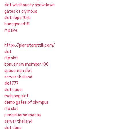
slot wild bounty showdown
gates of olympus
slot depo 10rb
banggacor88
rtp live
https://pianetarettili.com/
slot
rtp slot
bonus new member 100
spaceman slot
server thailand
slot777
slot gacor
mahjong slot
demo gates of olympus
rtp slot
pengeluaran macau
server thailand
slot dana