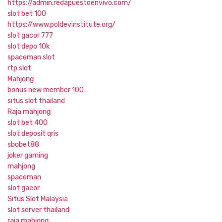
https://admin.redapuestoenvivo.com/
slot bet 100
https://www.poldevinstitute.org/
slot gacor 777
slot depo 10k
spaceman slot
rtp slot
Mahjong
bonus new member 100
situs slot thailand
Raja mahjong
slot bet 400
slot deposit qris
sbobet88
joker gaming
mahjong
spaceman
slot gacor
Situs Slot Malaysia
slot server thailand
raja mahjong