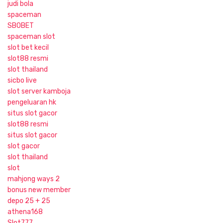
judi bola
spaceman
SBOBET
spaceman slot
slot bet kecil
slot88 resmi
slot thailand
sicbo live
slot server kamboja
pengeluaran hk
situs slot gacor
slot88 resmi
situs slot gacor
slot gacor
slot thailand
slot
mahjong ways 2
bonus new member
depo 25 + 25
athena168
Slot777