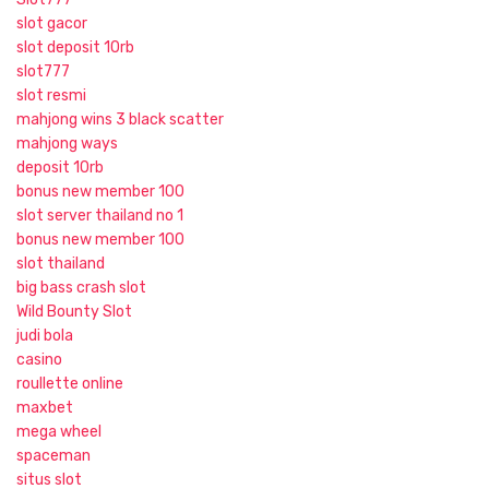
slot gacor
slot deposit 10rb
slot777
slot resmi
mahjong wins 3 black scatter
mahjong ways
deposit 10rb
bonus new member 100
slot server thailand no 1
bonus new member 100
slot thailand
big bass crash slot
Wild Bounty Slot
judi bola
casino
roullette online
maxbet
mega wheel
spaceman
situs slot