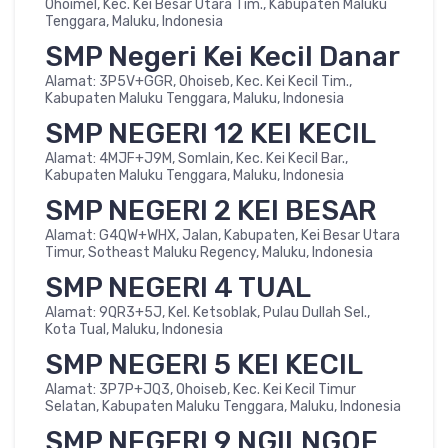
Ohoimel, Kec. Kei Besar Utara Tim., Kabupaten Maluku
Tenggara, Maluku, Indonesia
SMP Negeri Kei Kecil Danar
Alamat: 3P5V+GGR, Ohoiseb, Kec. Kei Kecil Tim.,
Kabupaten Maluku Tenggara, Maluku, Indonesia
SMP NEGERI 12 KEI KECIL
Alamat: 4MJF+J9M, Somlain, Kec. Kei Kecil Bar.,
Kabupaten Maluku Tenggara, Maluku, Indonesia
SMP NEGERI 2 KEI BESAR
Alamat: G4QW+WHX, Jalan, Kabupaten, Kei Besar Utara
Timur, Sotheast Maluku Regency, Maluku, Indonesia
SMP NEGERI 4 TUAL
Alamat: 9QR3+5J, Kel. Ketsoblak, Pulau Dullah Sel.,
Kota Tual, Maluku, Indonesia
SMP NEGERI 5 KEI KECIL
Alamat: 3P7P+JQ3, Ohoiseb, Kec. Kei Kecil Timur
Selatan, Kabupaten Maluku Tenggara, Maluku, Indonesia
SMP NEGERI 9 NGILNGOF