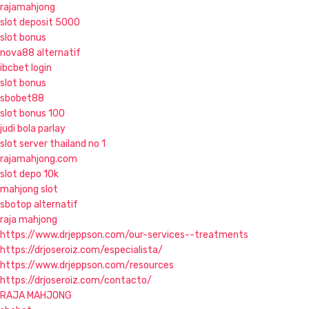
rajamahjong
slot deposit 5000
slot bonus
nova88 alternatif
ibcbet login
slot bonus
sbobet88
slot bonus 100
judi bola parlay
slot server thailand no 1
rajamahjong.com
slot depo 10k
mahjong slot
sbotop alternatif
raja mahjong
https://www.drjeppson.com/our-services--treatments
https://drjoseroiz.com/especialista/
https://www.drjeppson.com/resources
https://drjoseroiz.com/contacto/
RAJA MAHJONG