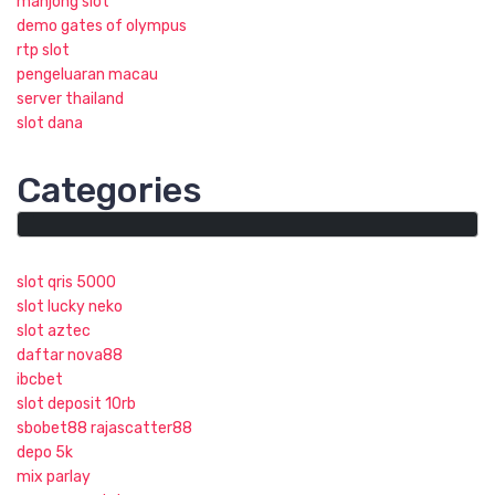
mahjong slot
demo gates of olympus
rtp slot
pengeluaran macau
server thailand
slot dana
Categories
slot qris 5000
slot lucky neko
slot aztec
daftar nova88
ibcbet
slot deposit 10rb
sbobet88
rajascatter88
depo 5k
mix parlay