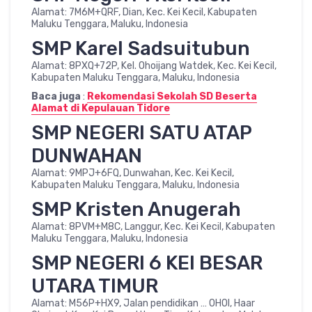
Alamat: 7M6M+QRF, Dian, Kec. Kei Kecil, Kabupaten
Maluku Tenggara, Maluku, Indonesia
SMP Karel Sadsuitubun
Alamat: 8PXQ+72P, Kel. Ohoijang Watdek, Kec. Kei Kecil,
Kabupaten Maluku Tenggara, Maluku, Indonesia
Baca juga
:
Rekomendasi Sekolah SD Beserta
Alamat di Kepulauan Tidore
SMP NEGERI SATU ATAP
DUNWAHAN
Alamat: 9MPJ+6FQ, Dunwahan, Kec. Kei Kecil,
Kabupaten Maluku Tenggara, Maluku, Indonesia
SMP Kristen Anugerah
Alamat: 8PVM+M8C, Langgur, Kec. Kei Kecil, Kabupaten
Maluku Tenggara, Maluku, Indonesia
SMP NEGERI 6 KEI BESAR
UTARA TIMUR
Alamat: M56P+HX9, Jalan pendidikan … OHOI, Haar