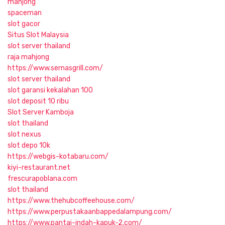
mahjong
spaceman
slot gacor
Situs Slot Malaysia
slot server thailand
raja mahjong
https://www.sernasgrill.com/
slot server thailand
slot garansi kekalahan 100
slot deposit 10 ribu
Slot Server Kamboja
slot thailand
slot nexus
slot depo 10k
https://webgis-kotabaru.com/
kiyi-restaurant.net
frescurapoblana.com
slot thailand
https://www.thehubcoffeehouse.com/
https://www.perpustakaanbappedalampung.com/
https://www.pantai-indah-kapuk-2.com/