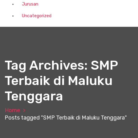
Jurusan
Uncategorized
Tag Archives: SMP
Terbaik di Maluku
Tenggara
Home
Posts tagged "SMP Terbaik di Maluku Tenggara"