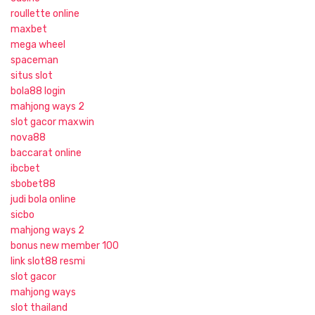
roullette online
maxbet
mega wheel
spaceman
situs slot
bola88 login
mahjong ways 2
slot gacor maxwin
nova88
baccarat online
ibcbet
sbobet88
judi bola online
sicbo
mahjong ways 2
bonus new member 100
link slot88 resmi
slot gacor
mahjong ways
slot thailand