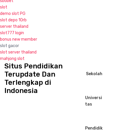
sbobet
slot
demo slot PG
slot depo 10rb
server thailand
slot777 login
bonus new member
slot gacor
slot server thailand
mahjong slot
Situs Pendidikan
S
k
Terupdate Dan
Sekolah
i
Terlengkap di
p
Indonesia
t
o
Universi
c
tas
o
n
t
Pendidik
e