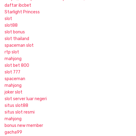
daftar ibcbet
Starlight Princess
slot
slot88
slot bonus
slot thailand
spaceman slot
rtp slot
mahjong
slot bet 800
slot 777
spaceman
mahjong
joker slot
slot server luar negeri
situs slot88
situs slot resmi
mahjong
bonus new member
gacha99