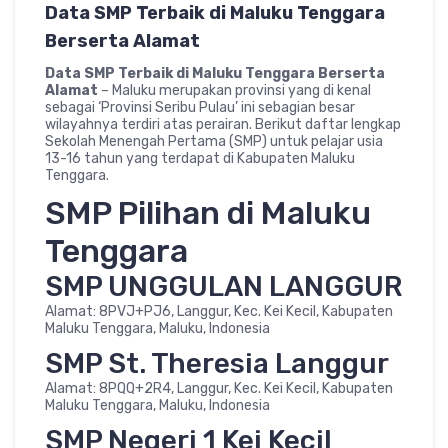
Data SMP Terbaik di Maluku Tenggara
Berserta Alamat
Data SMP Terbaik di Maluku Tenggara Berserta
Alamat
– Maluku merupakan provinsi yang di kenal
sebagai ‘Provinsi Seribu Pulau’ ini sebagian besar
wilayahnya terdiri atas perairan. Berikut daftar lengkap
Sekolah Menengah Pertama (SMP) untuk pelajar usia
13-16 tahun yang terdapat di Kabupaten Maluku
Tenggara.
SMP Pilihan di Maluku
Tenggara
SMP UNGGULAN LANGGUR
Alamat: 8PVJ+PJ6, Langgur, Kec. Kei Kecil, Kabupaten
Maluku Tenggara, Maluku, Indonesia
SMP St. Theresia Langgur
Alamat: 8PQQ+2R4, Langgur, Kec. Kei Kecil, Kabupaten
Maluku Tenggara, Maluku, Indonesia
SMP Negeri 1 Kei Kecil