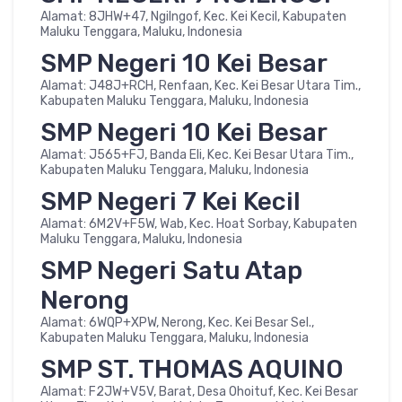
Alamat: 8JHW+47, Ngilngof, Kec. Kei Kecil, Kabupaten
Maluku Tenggara, Maluku, Indonesia
SMP Negeri 10 Kei Besar
Alamat: J48J+RCH, Renfaan, Kec. Kei Besar Utara Tim.,
Kabupaten Maluku Tenggara, Maluku, Indonesia
SMP Negeri 10 Kei Besar
Alamat: J565+FJ, Banda Eli, Kec. Kei Besar Utara Tim.,
Kabupaten Maluku Tenggara, Maluku, Indonesia
SMP Negeri 7 Kei Kecil
Alamat: 6M2V+F5W, Wab, Kec. Hoat Sorbay, Kabupaten
Maluku Tenggara, Maluku, Indonesia
SMP Negeri Satu Atap
Nerong
Alamat: 6WQP+XPW, Nerong, Kec. Kei Besar Sel.,
Kabupaten Maluku Tenggara, Maluku, Indonesia
SMP ST. THOMAS AQUINO
Alamat: F2JW+V5V, Barat, Desa Ohoituf, Kec. Kei Besar