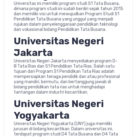
Universitas ini memiliki program studi S1 Tata Busana,
dimana program studi ini sudah berdiri sejak tahun 2015
dan memiliki visi untuk mewujudkan Program Studi S1
Pendidikan Tata Busana yang unggul yang menjadi
rujukan dalam penyelenggaraan pendidikan teknologi
dan vokasional bidang Pendidikan Tata Busana.
Universitas Negeri
Jakarta
Universitas Negeri Jakarta menyediakan program D-
III Tata Rias dan S1 Pendidikan Tata Rias. Salah satu
tujuan dari Program S1 Pendidikan Tata Rias adalah
mempersiapkan tenaga pendidik dan atau profesional
yang mandiri, bermutu, dan bertanggung jawab di
bidang pendidikan tata rias untuk menghadapi
tantangan dalam industri kecantikan.
Universitas Negeri
Yogyakarta
Universitas Negeri Yogyakarta (UNY) juga memiliki
jurusan di bidang kecantikan. Dalam universitas ini,
terdapat program studi D4 Tata Busana dan D4 Tata