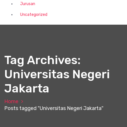
Jurusan
Uncategorized
Tag Archives:
Universitas Negeri
Jakarta
Home
Posts tagged "Universitas Negeri Jakarta"