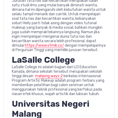
Jurusan tata rias dan kecantikan merupakan salah
satu studi ilmu yang mulai banyak diminati wanita,
dimana hal ini dipengaruhi oleh kebutuhan wanita untuk
selalu tampil menarik dan cantik. Untuk mempelajari
soal tata rias dan kecantikan wanita, kebanyakan
sobat Helly pasti tidak asing dengan video tutorial
makeup yang banyak di media sosial, bahkan mungkin
juga sudah mempraktekannya langsung. Namun jika
ingin mempelajari mengenai dunia tata rias dan
kecantikan wanita secara lebih profesional, dapat
dimulai
https://www.stmik.co/
dengan mempelajarinya
di Perguruan Tinggi yang memiliki jurusan tersebut.
LaSalle College
LaSalle College ini adalah bagian dari LCI Education
Kanada, dimana sekolah tersebut merupakan sekolah
tinggi desain
mahjong ways 2
berkelas internasional.
Program Artistic Makeup adalah program terbaru yang
memberikan pelatihan bagi calon seniman untuk
menggunakan teknik profesional yang berfokus pada
riasan efek khusus, wajah artistik dan lukisan tubuh.
Universitas Negeri
Malang