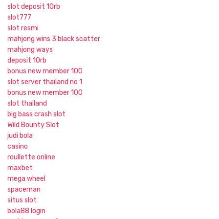
slot deposit 10rb
slot777
slot resmi
mahjong wins 3 black scatter
mahjong ways
deposit 10rb
bonus new member 100
slot server thailand no 1
bonus new member 100
slot thailand
big bass crash slot
Wild Bounty Slot
judi bola
casino
roullette online
maxbet
mega wheel
spaceman
situs slot
bola88 login