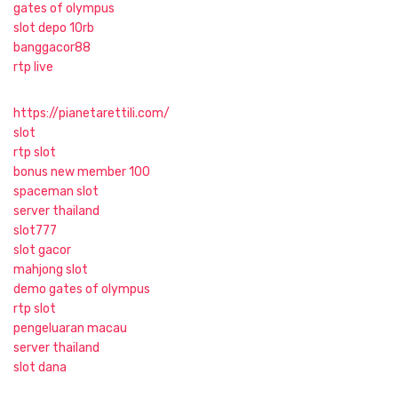
gates of olympus
slot depo 10rb
banggacor88
rtp live
https://pianetarettili.com/
slot
rtp slot
bonus new member 100
spaceman slot
server thailand
slot777
slot gacor
mahjong slot
demo gates of olympus
rtp slot
pengeluaran macau
server thailand
slot dana