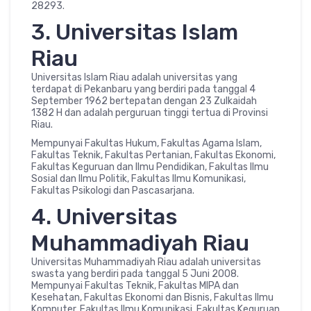
28293.
3. Universitas Islam
Riau
Universitas Islam Riau adalah universitas yang
terdapat di Pekanbaru yang berdiri pada tanggal 4
September 1962 bertepatan dengan 23 Zulkaidah
1382 H dan adalah perguruan tinggi tertua di Provinsi
Riau.
Mempunyai Fakultas Hukum, Fakultas Agama Islam,
Fakultas Teknik, Fakultas Pertanian, Fakultas Ekonomi,
Fakultas Keguruan dan Ilmu Pendidikan, Fakultas Ilmu
Sosial dan Ilmu Politik, Fakultas Ilmu Komunikasi,
Fakultas Psikologi dan Pascasarjana.
4. Universitas
Muhammadiyah Riau
Universitas Muhammadiyah Riau adalah universitas
swasta yang berdiri pada tanggal 5 Juni 2008.
Mempunyai Fakultas Teknik, Fakultas MIPA dan
Kesehatan, Fakultas Ekonomi dan Bisnis, Fakultas Ilmu
Komputer, Fakultas Ilmu Komunikasi, Fakultas Keguruan