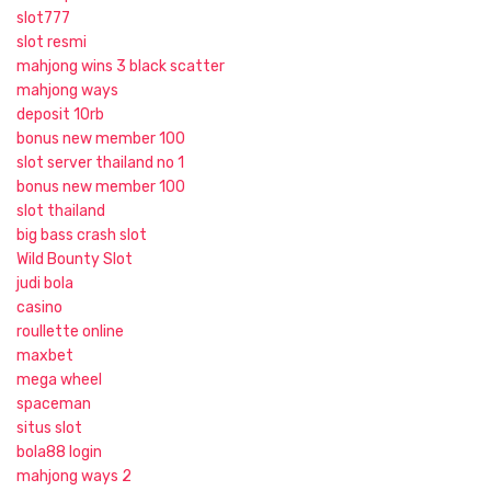
slot777
slot resmi
mahjong wins 3 black scatter
mahjong ways
deposit 10rb
bonus new member 100
slot server thailand no 1
bonus new member 100
slot thailand
big bass crash slot
Wild Bounty Slot
judi bola
casino
roullette online
maxbet
mega wheel
spaceman
situs slot
bola88 login
mahjong ways 2