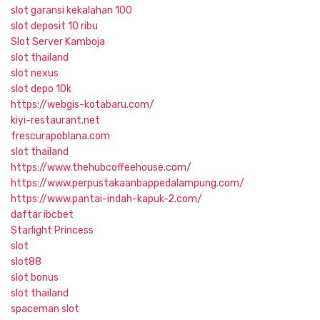
slot garansi kekalahan 100
slot deposit 10 ribu
Slot Server Kamboja
slot thailand
slot nexus
slot depo 10k
https://webgis-kotabaru.com/
kiyi-restaurant.net
frescurapoblana.com
slot thailand
https://www.thehubcoffeehouse.com/
https://www.perpustakaanbappedalampung.com/
https://www.pantai-indah-kapuk-2.com/
daftar ibcbet
Starlight Princess
slot
slot88
slot bonus
slot thailand
spaceman slot