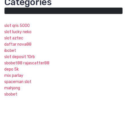
Categories
slot qris 5000
slot lucky neko
slot aztec
daftar nova88
ibcbet
slot deposit 10rb
sbobet88
rajascatter88
depo 5k
mix parlay
spaceman slot
mahjong
sbobet