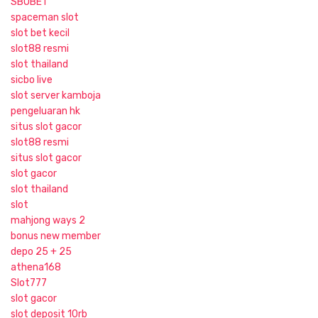
SBOBET
spaceman slot
slot bet kecil
slot88 resmi
slot thailand
sicbo live
slot server kamboja
pengeluaran hk
situs slot gacor
slot88 resmi
situs slot gacor
slot gacor
slot thailand
slot
mahjong ways 2
bonus new member
depo 25 + 25
athena168
Slot777
slot gacor
slot deposit 10rb