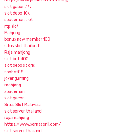
https://www.poldevinstitute.org/
slot gacor 777
slot depo 10k
spaceman slot
rtp slot
Mahjong
bonus new member 100
situs slot thailand
Raja mahjong
slot bet 400
slot deposit qris
sbobet88
joker gaming
mahjong
spaceman
slot gacor
Situs Slot Malaysia
slot server thailand
raja mahjong
https://www.sernasgrill.com/
slot server thailand