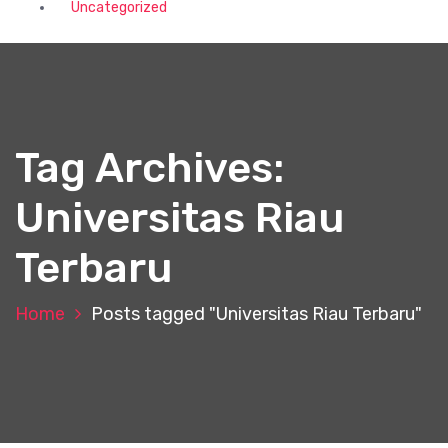
Uncategorized
Tag Archives:
Universitas Riau
Terbaru
Home
Posts tagged "Universitas Riau Terbaru"