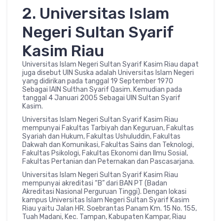
2. Universitas Islam
Negeri Sultan Syarif
Kasim Riau
Universitas Islam Negeri Sultan Syarif Kasim Riau dapat
juga disebut UIN Suska adalah Universitas Islam Negeri
yang didirikan pada tanggal 19 September 1970
Sebagai IAIN Sulthan Syarif Qasim. Kemudian pada
tanggal 4 Januari 2005 Sebagai UIN Sultan Syarif
Kasim.
Universitas Islam Negeri Sultan Syarif Kasim Riau
mempunyai Fakultas Tarbiyah dan Keguruan, Fakultas
Syariah dan Hukum, Fakultas Ushuluddin, Fakultas
Dakwah dan Komunikasi, Fakultas Sains dan Teknologi,
Fakultas Psikologi, Fakultas Ekonomi dan Ilmu Sosial,
Fakultas Pertanian dan Peternakan dan Pascasarjana.
Universitas Islam Negeri Sultan Syarif Kasim Riau
mempunyai akreditasi “B” dari BAN PT (Badan
Akreditasi Nasional Perguruan Tinggi). Dengan lokasi
kampus Universitas Islam Negeri Sultan Syarif Kasim
Riau yaitu Jalan HR. Soebrantas Panam Km. 15 No. 155,
Tuah Madani, Kec. Tampan, Kabupaten Kampar, Riau