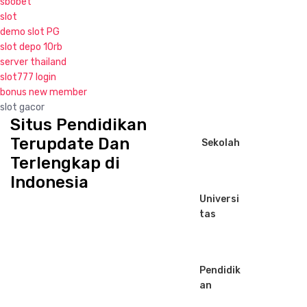
sbobet
slot
demo slot PG
slot depo 10rb
server thailand
slot777 login
bonus new member
slot gacor
Situs Pendidikan
S
k
Terupdate Dan
Sekolah
i
Terlengkap di
p
Indonesia
t
o
Universi
c
tas
o
n
t
Pendidik
e
an
n
t