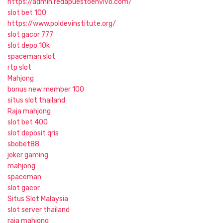
https://admin.redapuestoenvivo.com/
slot bet 100
https://www.poldevinstitute.org/
slot gacor 777
slot depo 10k
spaceman slot
rtp slot
Mahjong
bonus new member 100
situs slot thailand
Raja mahjong
slot bet 400
slot deposit qris
sbobet88
joker gaming
mahjong
spaceman
slot gacor
Situs Slot Malaysia
slot server thailand
raja mahjong