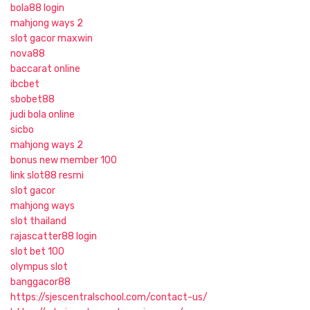
bola88 login
mahjong ways 2
slot gacor maxwin
nova88
baccarat online
ibcbet
sbobet88
judi bola online
sicbo
mahjong ways 2
bonus new member 100
link slot88 resmi
slot gacor
mahjong ways
slot thailand
rajascatter88 login
slot bet 100
olympus slot
banggacor88
https://sjescentralschool.com/contact-us/