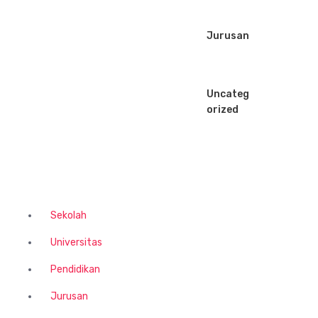
Jurusan
Uncateg
orized
Sekolah
Universitas
Pendidikan
Jurusan