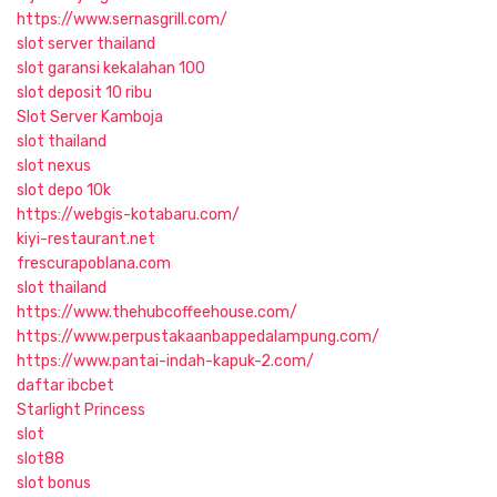
https://www.sernasgrill.com/
slot server thailand
slot garansi kekalahan 100
slot deposit 10 ribu
Slot Server Kamboja
slot thailand
slot nexus
slot depo 10k
https://webgis-kotabaru.com/
kiyi-restaurant.net
frescurapoblana.com
slot thailand
https://www.thehubcoffeehouse.com/
https://www.perpustakaanbappedalampung.com/
https://www.pantai-indah-kapuk-2.com/
daftar ibcbet
Starlight Princess
slot
slot88
slot bonus