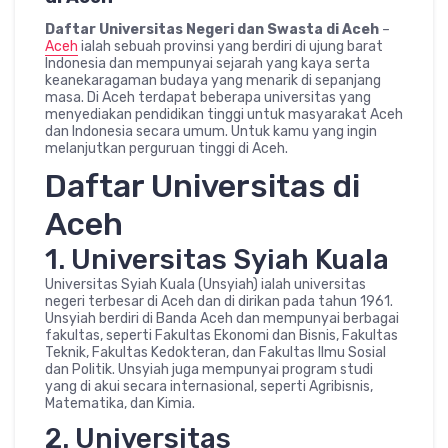
Daftar Universitas Negeri dan Swasta di Aceh
–
Aceh
ialah sebuah provinsi yang berdiri di ujung barat
Indonesia dan mempunyai sejarah yang kaya serta
keanekaragaman budaya yang menarik di sepanjang
masa. Di Aceh terdapat beberapa universitas yang
menyediakan pendidikan tinggi untuk masyarakat Aceh
dan Indonesia secara umum. Untuk kamu yang ingin
melanjutkan perguruan tinggi di Aceh.
Daftar Universitas di
Aceh
1. Universitas Syiah Kuala
Universitas Syiah Kuala (Unsyiah) ialah universitas
negeri terbesar di Aceh dan di dirikan pada tahun 1961.
Unsyiah berdiri di Banda Aceh dan mempunyai berbagai
fakultas, seperti Fakultas Ekonomi dan Bisnis, Fakultas
Teknik, Fakultas Kedokteran, dan Fakultas Ilmu Sosial
dan Politik. Unsyiah juga mempunyai program studi
yang di akui secara internasional, seperti Agribisnis,
Matematika, dan Kimia.
2. Universitas