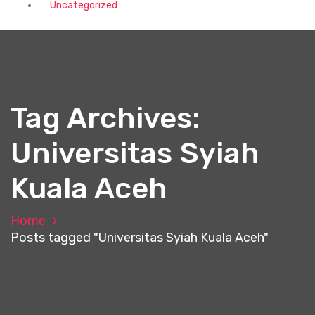
Uncategorized
Tag Archives:
Universitas Syiah
Kuala Aceh
Home
Posts tagged "Universitas Syiah Kuala Aceh"