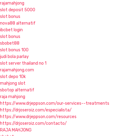
rajamahjong
slot deposit 5000
slot bonus
nova88 alternatif
ibcbet login
slot bonus
sbobet88
slot bonus 100
judi bola parlay
slot server thailand no 1
rajamahjong.com
slot depo 10k
mahjong slot
sbotop alternatif
raja mahjong
https://www.drjeppson.com/our-services--treatments
https://drjoseroiz.com/especialista/
https://www.drjeppson.com/resources
https://drjoseroiz.com/contacto/
RAJA MAHJONG