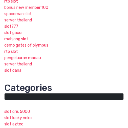
rtp slot
bonus new member 100
spaceman slot
server thailand
slot777
slot gacor
mahjong slot
demo gates of olympus
rtp slot
pengeluaran macau
server thailand
slot dana
Categories
slot qris 5000
slot lucky neko
slot aztec