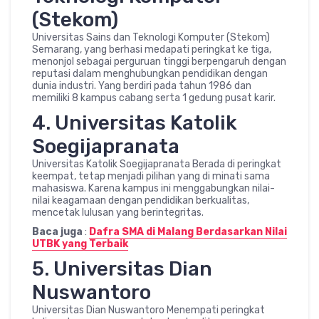
(Stekom)
Universitas Sains dan Teknologi Komputer (Stekom)
Semarang, yang berhasi medapati peringkat ke tiga,
menonjol sebagai perguruan tinggi berpengaruh dengan
reputasi dalam menghubungkan pendidikan dengan
dunia industri. Yang berdiri pada tahun 1986 dan
memiliki 8 kampus cabang serta 1 gedung pusat karir.
4. Universitas Katolik
Soegijapranata
Universitas Katolik Soegijapranata Berada di peringkat
keempat, tetap menjadi pilihan yang di minati sama
mahasiswa. Karena kampus ini menggabungkan nilai-
nilai keagamaan dengan pendidikan berkualitas,
mencetak lulusan yang berintegritas.
Baca juga
:
Dafra SMA di Malang Berdasarkan Nilai
UTBK yang Terbaik
5. Universitas Dian
Nuswantoro
Universitas Dian Nuswantoro Menempati peringkat