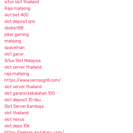
situs slot thailand
Raja mahjong
slot bet 400
slot deposit qris
sbobet88
joker gaming
mahjong
spaceman
slot gacor
Situs Slot Malaysia
slot server thailand
raja mahjong
https://www.sernasgrill.com/
slot server thailand
slot garansi kekalahan 100
slot deposit 10 ribu
Slot Server Kamboja
slot thailand
slot nexus
slot depo 10k
https://webgis-kotabaru.com/