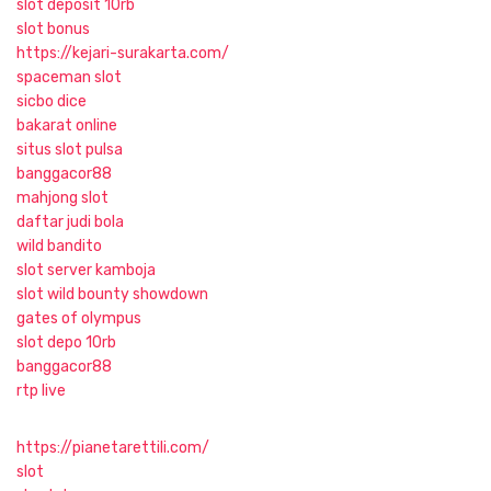
slot deposit 10rb
slot bonus
https://kejari-surakarta.com/
spaceman slot
sicbo dice
bakarat online
situs slot pulsa
banggacor88
mahjong slot
daftar judi bola
wild bandito
slot server kamboja
slot wild bounty showdown
gates of olympus
slot depo 10rb
banggacor88
rtp live
https://pianetarettili.com/
slot