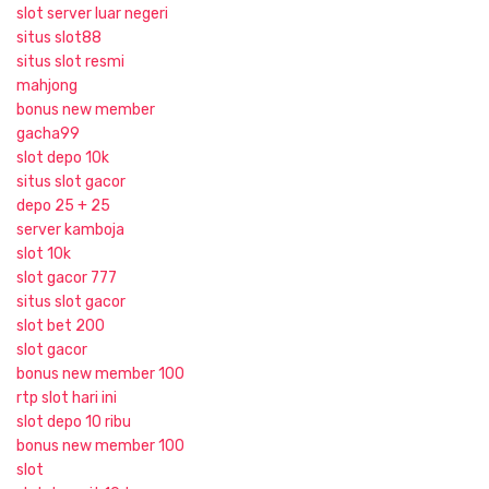
slot server luar negeri
situs slot88
situs slot resmi
mahjong
bonus new member
gacha99
slot depo 10k
situs slot gacor
depo 25 + 25
server kamboja
slot 10k
slot gacor 777
situs slot gacor
slot bet 200
slot gacor
bonus new member 100
rtp slot hari ini
slot depo 10 ribu
bonus new member 100
slot