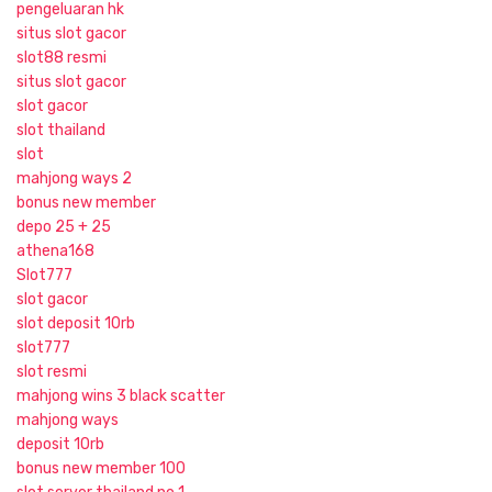
pengeluaran hk
situs slot gacor
slot88 resmi
situs slot gacor
slot gacor
slot thailand
slot
mahjong ways 2
bonus new member
depo 25 + 25
athena168
Slot777
slot gacor
slot deposit 10rb
slot777
slot resmi
mahjong wins 3 black scatter
mahjong ways
deposit 10rb
bonus new member 100