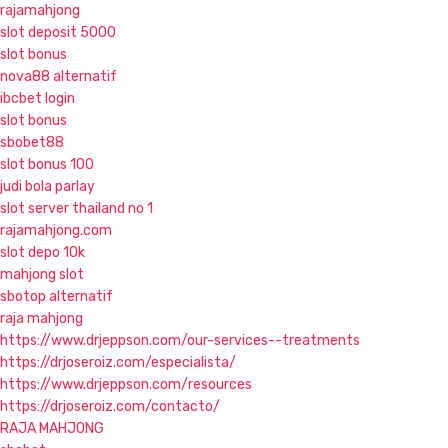
rajamahjong
slot deposit 5000
slot bonus
nova88 alternatif
ibcbet login
slot bonus
sbobet88
slot bonus 100
judi bola parlay
slot server thailand no 1
rajamahjong.com
slot depo 10k
mahjong slot
sbotop alternatif
raja mahjong
https://www.drjeppson.com/our-services--treatments
https://drjoseroiz.com/especialista/
https://www.drjeppson.com/resources
https://drjoseroiz.com/contacto/
RAJA MAHJONG