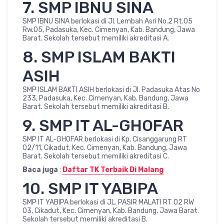
7. SMP IBNU SINA
SMP IBNU SINA berlokasi di Jl. Lembah Asri No.2 Rt.05
Rw.05, Padasuka, Kec. Cimenyan, Kab. Bandung, Jawa
Barat. Sekolah tersebut memiliki akreditasi A.
8. SMP ISLAM BAKTI
ASIH
SMP ISLAM BAKTI ASIH berlokasi di Jl. Padasuka Atas No
233, Padasuka, Kec. Cimenyan, Kab. Bandung, Jawa
Barat. Sekolah tersebut memiliki akreditasi B.
9. SMP IT AL-GHOFAR
SMP IT AL-GHOFAR berlokasi di Kp. Cisanggarung RT
02/11, Cikadut, Kec. Cimenyan, Kab. Bandung, Jawa
Barat. Sekolah tersebut memiliki akreditasi C.
Baca juga
:
Daftar TK Terbaik Di Malang
10. SMP IT YABIPA
SMP IT YABIPA berlokasi di JL. PASIR MALATI RT 02 RW
03, Cikadut, Kec. Cimenyan, Kab. Bandung, Jawa Barat.
Sekolah tersebut memiliki akreditasi B.