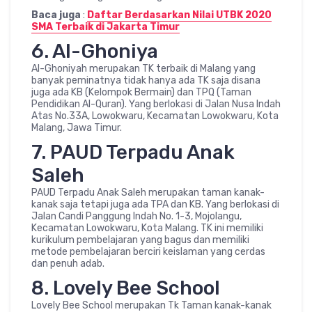
Baca juga
:
Daftar Berdasarkan Nilai UTBK 2020
SMA Terbaik di Jakarta Timur
6. Al-Ghoniya
Al-Ghoniyah merupakan TK terbaik di Malang yang
banyak peminatnya tidak hanya ada TK saja disana
juga ada KB (Kelompok Bermain) dan TPQ (Taman
Pendidikan Al-Quran). Yang berlokasi di Jalan Nusa Indah
Atas No.33A, Lowokwaru, Kecamatan Lowokwaru, Kota
Malang, Jawa Timur.
7. PAUD Terpadu Anak
Saleh
PAUD Terpadu Anak Saleh merupakan taman kanak-
kanak saja tetapi juga ada TPA dan KB. Yang berlokasi di
Jalan Candi Panggung Indah No. 1-3, Mojolangu,
Kecamatan Lowokwaru, Kota Malang. TK ini memiliki
kurikulum pembelajaran yang bagus dan memiliki
metode pembelajaran berciri keislaman yang cerdas
dan penuh adab.
8. Lovely Bee School
Lovely Bee School merupakan Tk Taman kanak-kanak