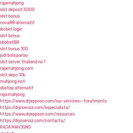
rajamahjong
slot deposit 5000
slot bonus
nova88 alternatif
ibcbet login
slot bonus
sbobet88
slot bonus 100
judi bola parlay
slot server thailand no 1
rajamahjong.com
slot depo 10k
mahjong slot
sbotop alternatif
raja mahjong
https://www.drjeppson.com/our-services--treatments
https://drjoseroiz.com/especialista/
https://www.drjeppson.com/resources
https://drjoseroiz.com/contacto/
RAJA MAHJONG