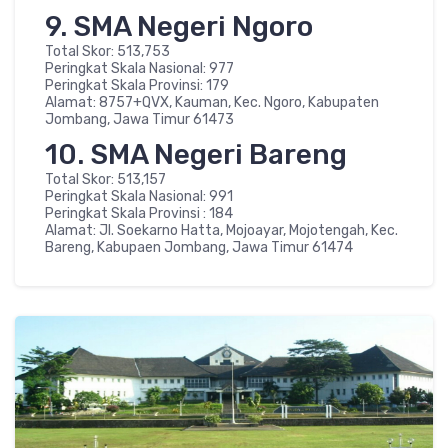
9. SMA Negeri Ngoro
Total Skor: 513,753
Peringkat Skala Nasional: 977
Peringkat Skala Provinsi: 179
Alamat: 8757+QVX, Kauman, Kec. Ngoro, Kabupaten
Jombang, Jawa Timur 61473
10. SMA Negeri Bareng
Total Skor: 513,157
Peringkat Skala Nasional: 991
Peringkat Skala Provinsi : 184
Alamat: Jl. Soekarno Hatta, Mojoayar, Mojotengah, Kec.
Bareng, Kabupaen Jombang, Jawa Timur 61474