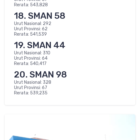
Rerata: 543,828
18. SMAN 58
Urut Nasional: 292
Urut Provinsi: 62
Rerata: 541,539
19. SMAN 44
Urut Nasional: 310
Urut Provinsi: 64
Rerata: 540,417
20. SMAN 98
Urut Nasional: 328
Urut Provinsi: 67
Rerata: 539,235