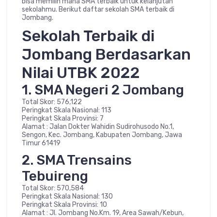
bisa memilih mana SMA terbaik untuk kelanjutan
sekolahmu. Berikut daftar sekolah SMA terbaik di
Jombang.
Sekolah Terbaik di
Jombang Berdasarkan
Nilai UTBK 2022
1. SMA Negeri 2 Jombang
Total Skor: 576,122
Peringkat Skala Nasional: 113
Peringkat Skala Provinsi: 7
Alamat : Jalan Dokter Wahidin Sudirohusodo No.1,
Sengon, Kec. Jombang, Kabupaten Jombang, Jawa
Timur 61419
2. SMA Trensains
Tebuireng
Total Skor: 570,584
Peringkat Skala Nasional: 130
Peringkat Skala Provinsi: 10
Alamat : Jl. Jombang No.Km. 19, Area Sawah/Kebun,