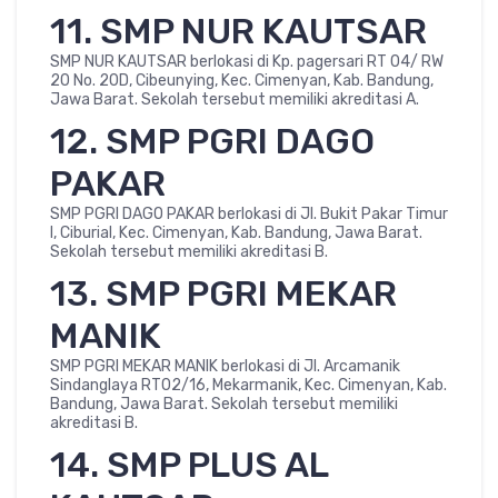
11. SMP NUR KAUTSAR
SMP NUR KAUTSAR berlokasi di Kp. pagersari RT 04/ RW
20 No. 20D, Cibeunying, Kec. Cimenyan, Kab. Bandung,
Jawa Barat. Sekolah tersebut memiliki akreditasi A.
12. SMP PGRI DAGO
PAKAR
SMP PGRI DAGO PAKAR berlokasi di Jl. Bukit Pakar Timur
I, Ciburial, Kec. Cimenyan, Kab. Bandung, Jawa Barat.
Sekolah tersebut memiliki akreditasi B.
13. SMP PGRI MEKAR
MANIK
SMP PGRI MEKAR MANIK berlokasi di Jl. Arcamanik
Sindanglaya RT02/16, Mekarmanik, Kec. Cimenyan, Kab.
Bandung, Jawa Barat. Sekolah tersebut memiliki
akreditasi B.
14. SMP PLUS AL