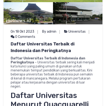
On 18 Okt 2023
By admin
Universitas
0 Comments
Daftar Universitas Terbaik di
Indonesia dan Peringkatnya
Daftar Universitas Terbaik di Indonesia dan
Peringkatnya
– Universitas terbaik sering kali menjadi
kata kunci yang paling umum di gunakan untuk
menemukan tempat pendidikan yang berkualitas. Kini
beberapa universitas terbaik di Indonesia pun semakin
di kenal di mancanegara. Melalui program pertukaran
pelajar atau kerjasama dengan universitas di luar
negeri.
Daftar Universitas
Menurut Quacquarelli