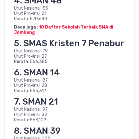
4. SMAN 48
Urut Nasional: 55
Urut Provinsi: 21
Rerata: 570,644
Baca juga
:
10 Daftar Sekolah Terbaik SMA di
Jombang
5. SMAS Kristen 7 Penabur
Urut Nasional: 79
Urut Provinsi: 27
Rerata: 566,385
6. SMAN 14
Urut Nasional: 87
Urut Provinsi: 28
Rerata: 565,317
7. SMAN 21
Urut Nasional: 97
Urut Provinsi: 32
Rerata: 563,109
8. SMAN 39
Urut Nasional: 122