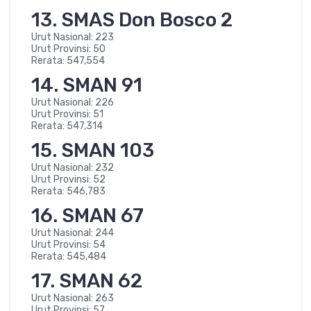
13. SMAS Don Bosco 2
Urut Nasional: 223
Urut Provinsi: 50
Rerata: 547,554
14. SMAN 91
Urut Nasional: 226
Urut Provinsi: 51
Rerata: 547,314
15. SMAN 103
Urut Nasional: 232
Urut Provinsi: 52
Rerata: 546,783
16. SMAN 67
Urut Nasional: 244
Urut Provinsi: 54
Rerata: 545,484
17. SMAN 62
Urut Nasional: 263
Urut Provinsi: 57