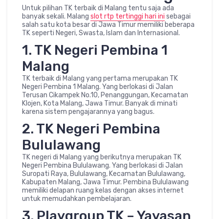
Untuk pilihan TK terbaik di Malang tentu saja ada
banyak sekali. Malang
slot rtp tertinggi hari ini
sebagai
salah satu kota besar di Jawa Timur memiliki beberapa
TK seperti Negeri, Swasta, Islam dan Internasional.
1. TK Negeri Pembina 1
Malang
TK terbaik di Malang yang pertama merupakan TK
Negeri Pembina 1 Malang. Yang berlokasi di Jalan
Terusan Cikampek No.10, Penanggungan, Kecamatan
Klojen, Kota Malang, Jawa Timur. Banyak di minati
karena sistem pengajarannya yang bagus.
2. TK Negeri Pembina
Bululawang
TK negeri di Malang yang berikutnya merupakan TK
Negeri Pembina Bululawang. Yang berlokasi di Jalan
Suropati Raya, Bululawang, Kecamatan Bululawang,
Kabupaten Malang, Jawa Timur. Pembina Bululawang
memiliki delapan ruang kelas dengan akses internet
untuk memudahkan pembelajaran.
3. Playgroup TK – Yayasan