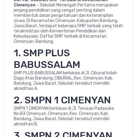
Cimenyan
– Sekolah Menengah Pertama merupakan
jenjang pendidikan yang sangat penting dalam
membentuk dasar pengetahuan dan keterampilan
siswa. Di Kecamatan Cimenyan, Kabupaten Bandung,
Jawa Barat, terdapat beberapa SMP terbaik yang telah
terakreditasi oleh Kementerian Pendidikan dan
Kebudayaan. Daftar SMP terbaik di Kecamatan
Cimenyan, Bandung.
1. SMP PLUS
BABUSSALAM
SMP PLUS BABUSSALAM berlokasi di Jl. Ciburial Indah
Dago Atas Bandung, CIBURIAL, Kec. Cimenyan, Kab.
Bandung, Jawa Barat. Sekolah tersebut memiliki
akreditasi A.
2. SMPN 1 CIMENYAN
SMPN 1 CIMENYAN berlokasi di Jl. Terusan Padasuka
No.83 Cimenyan, Cimenyan, Kec. Cimenyan, Kab.
Bandung, Jawa Barat. Sekolah tersebut memiliki
akreditasi B.
3. SMPN 2 CIMENYAN