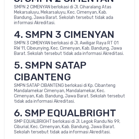
SMPN 2 CIMENYAN berlokasi di Jl. Ciharalang Atas
Mekarsaluyu, Mekarsaluyu, Kec. Cimenyan, Kab.
Bandung, Jawa Barat. Sekolah tersebut tidak ada
informasi Akreditasi.
4. SMPN 3 CIMENYAN
SMPN 3 CIMENYAN berlokasi di Jl. Awiligar Raya RT 01
RW 11, Cibeunying, Kec. Cimenyan, Kab. Bandung, Jawa
Barat. Sekolah tersebut tidak ada informasi Akreditasi.
5. SMPN SATAP
CIBANTENG
SMPN SATAP CIBANTENG berlokasi di Kp. Cibanteng
Mandalamekar Cimenyan, Mandalamekar, Kec.
Cimenyan, Kab. Bandung, Jawa Barat. Sekolah tersebut
tidak ada informasi Akreditasi.
6. SMP EQUALBRIGHT
SMP EQUALBRIGHT berlokasi di Jl. Legok Randu No 99,
Ciburial, Kec. Cimenyan, Kab. Bandung, Jawa Barat.
Sekolah tersebut tidak ada informasi Akreditasi.