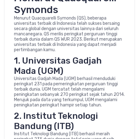
Symonds
Menurut Quacquarelli Symonds (QS), beberapa
universitas terbaik di Indonesia telah sukses bersaing
secara global dengan universitas lainnya dari seluruh
mancanegara. QS merilis peringkat perguruan tinggi
terbaik dunia dalam QS WUR 2023. Berikut merupakan
universitas terbaik di Indonesia yang dapat menjadi
pertimbangan kamu.
1. Universitas Gadjah
Mada (UGM)
Universitas Gadjah Mada (UGM) berhasil menduduki
peringkat 231 pada pemeringkatan perguruan tinggi
terbaik dunia. UGM tercatat telah mengalami
peningkatan sebanyak 270 peringkat sejak tahun 2014.
Merujuk pada data yang terkumpul, UGM mengalami
peningkatan peringkat hampir setiap tahun.
2. Institut Teknologi
Bandung (ITB)
Institut Teknologi Bandung (ITB) berhasil meraih