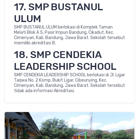
17. SMP BUSTANUL
ULUM
SMP BUSTANUL ULUM berlokasi di Komplek Taman
Melati Blok A 5, Pasir Impun Bandung, Cikadut, Kec.
Cimenyan, Kab. Bandung, Jawa Barat. Sekolah tersebut
memiliki akreditasi B.
18. SMP CENDEKIA
LEADERSHIP SCHOOL
SMP CENDEKIA LEADERSHIP SCHOOL berlokasi di Jl. Ligar
Taqwa No. 2 Komp. Bukit Ligar, Cibeunying, Kec.
Cimenyan, Kab. Bandung, Jawa Barat. Sekolah tersebut
tidak ada informasi Akreditasi.