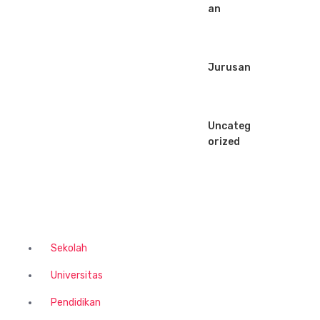
an
n
t
Jurusan
Uncateg
orized
Sekolah
Universitas
Pendidikan