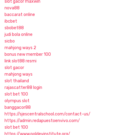
slot gacor maxwin
nova88
baccarat online
ibcbet
sbobet88
judi bola online
sicbo
mahjong ways 2
bonus new member 100
link slot88 resmi
slot gacor
mahjong ways
slot thailand
rajascatter88 login
slot bet 100
olympus slot
banggacor88
https://sjescentralschool.com/contact-us/
https://admin.redapuestoenvivo.com/
slot bet 100
https://www.poldevinstitute.org/