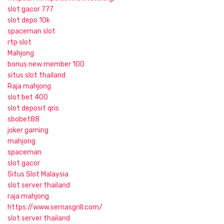
slot gacor 777
slot depo 10k
spaceman slot
rtp slot
Mahjong
bonus new member 100
situs slot thailand
Raja mahjong
slot bet 400
slot deposit qris
sbobet88
joker gaming
mahjong
spaceman
slot gacor
Situs Slot Malaysia
slot server thailand
raja mahjong
https://www.sernasgrill.com/
slot server thailand