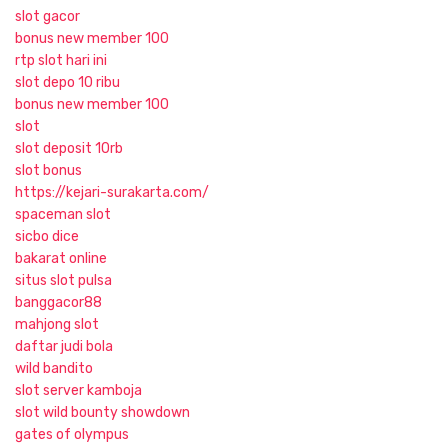
slot gacor
bonus new member 100
rtp slot hari ini
slot depo 10 ribu
bonus new member 100
slot
slot deposit 10rb
slot bonus
https://kejari-surakarta.com/
spaceman slot
sicbo dice
bakarat online
situs slot pulsa
banggacor88
mahjong slot
daftar judi bola
wild bandito
slot server kamboja
slot wild bounty showdown
gates of olympus