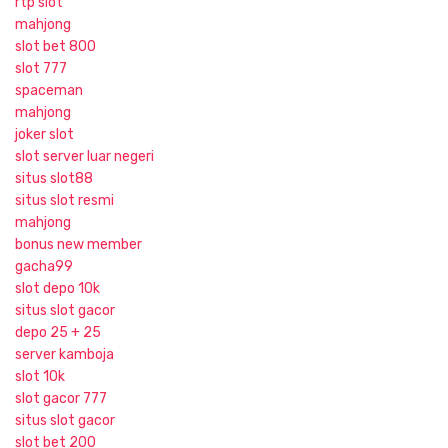
rtp slot
mahjong
slot bet 800
slot 777
spaceman
mahjong
joker slot
slot server luar negeri
situs slot88
situs slot resmi
mahjong
bonus new member
gacha99
slot depo 10k
situs slot gacor
depo 25 + 25
server kamboja
slot 10k
slot gacor 777
situs slot gacor
slot bet 200