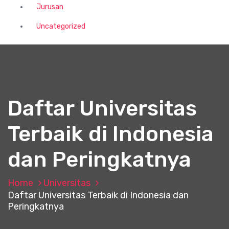
Jurusan
Uncategorized
Daftar Universitas
Terbaik di Indonesia
dan Peringkatnya
Home
Universitas
Daftar Universitas Terbaik di Indonesia dan
Peringkatnya