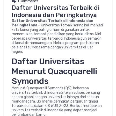
0 Comments
Daftar Universitas Terbaik di
Indonesia dan Peringkatnya
Daftar Universitas Terbaik di Indonesia dan
Peringkatnya
– Universitas terbaik sering kali menjadi
kata kunci yang paling umum di gunakan untuk
menemukan tempat pendidikan yang berkualitas. Kini
beberapa universitas terbaik di Indonesia pun semakin
di kenal di mancanegara. Melalui program pertukaran
pelajar atau kerjasama dengan universitas di luar
negeri.
Daftar Universitas
Menurut Quacquarelli
Symonds
Menurut Quacquarelli Symonds (QS), beberapa
universitas terbaik di Indonesia telah sukses bersaing
secara global dengan universitas lainnya dari seluruh
mancanegara. QS merilis peringkat perguruan tinggi
terbaik dunia dalam QS WUR 2023. Berikut merupakan
universitas terbaik di Indonesia yang dapat menjadi
pertimbangan kamu.