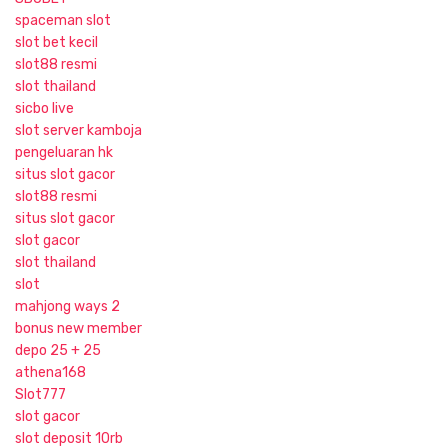
spaceman slot
slot bet kecil
slot88 resmi
slot thailand
sicbo live
slot server kamboja
pengeluaran hk
situs slot gacor
slot88 resmi
situs slot gacor
slot gacor
slot thailand
slot
mahjong ways 2
bonus new member
depo 25 + 25
athena168
Slot777
slot gacor
slot deposit 10rb