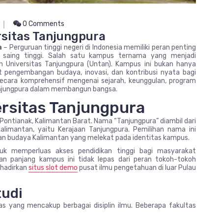
0 Comments
sitas Tanjungpura
a
– Perguruan tinggi negeri di Indonesia memiliki peran penting
saing tinggi. Salah satu kampus ternama yang menjadi
 Universitas Tanjungpura (Untan). Kampus ini bukan hanya
 pengembangan budaya, inovasi, dan kontribusi nyata bagi
secara komprehensif mengenai sejarah, keunggulan, program
jungpura dalam membangun bangsa.
ersitas Tanjungpura
 Pontianak, Kalimantan Barat. Nama “Tanjungpura” diambil dari
alimantan, yaitu Kerajaan Tanjungpura. Pemilihan nama ini
n budaya Kalimantan yang melekat pada identitas kampus.
ntuk memperluas akses pendidikan tinggi bagi masyarakat
nan panjang kampus ini tidak lepas dari peran tokoh-tokoh
ghadirkan
situs slot demo
pusat ilmu pengetahuan di luar Pulau
tudi
as yang mencakup berbagai disiplin ilmu. Beberapa fakultas