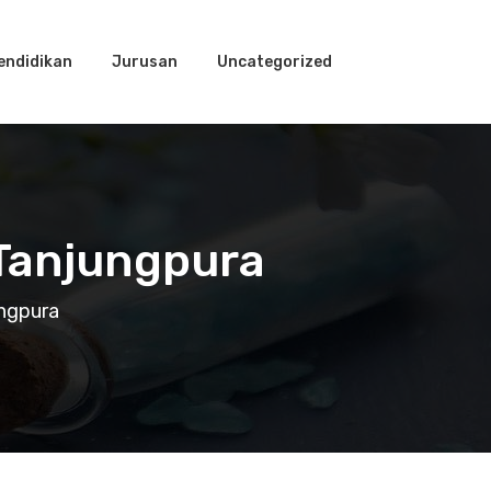
endidikan
Jurusan
Uncategorized
 Tanjungpura
ungpura