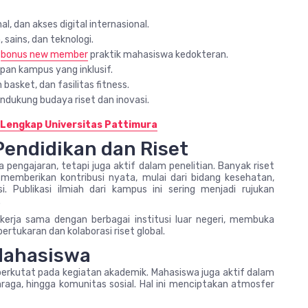
l, dan akses digital internasional.
 sains, dan teknologi.
a
bonus new member
praktik mahasiswa kedokteran.
an kampus yang inklusif.
basket, dan fasilitas fitness.
ndukung budaya riset dan inovasi.
 Lengkap Universitas Pattimura
Pendidikan dan Riset
 pengajaran, tetapi juga aktif dalam penelitian. Banyak riset
memberikan kontribusi nyata, mulai dari bidang kesehatan,
i. Publikasi ilmiah dari kampus ini sering menjadi rujukan
.
n kerja sama dengan berbagai institusi luar negeri, membuka
rtukaran dan kolaborasi riset global.
Mahasiswa
 berkutat pada kegiatan akademik. Mahasiswa juga aktif dalam
hraga, hingga komunitas sosial. Hal ini menciptakan atmosfer