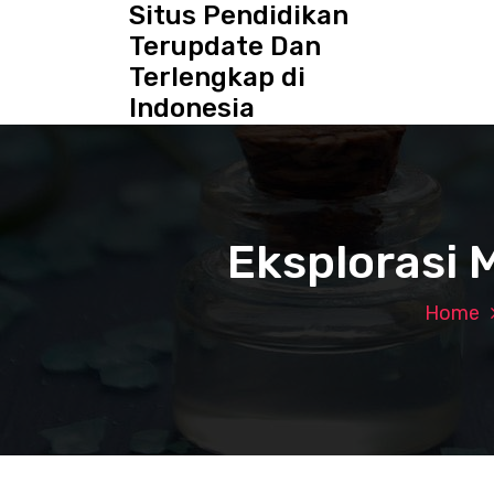
Situs Pendidikan
S
k
Terupdate Dan
i
Terlengkap di
p
Indonesia
t
o
c
o
n
t
Eksplorasi 
e
n
t
Home