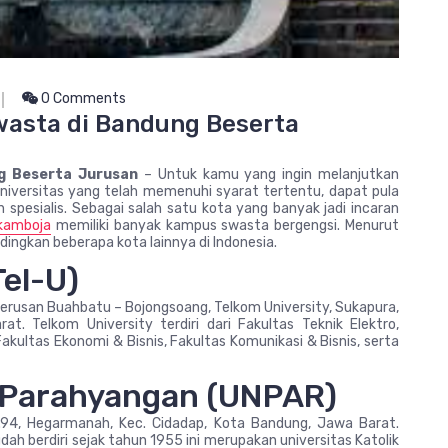
0 Comments
wasta di Bandung Beserta
g Beserta Jurusan
– Untuk kamu yang ingin melanjutkan
universitas yang telah memenuhi syarat tertentu, dapat pula
spesialis. Sebagai salah satu kota yang banyak jadi incaran
 kamboja
memiliki banyak kampus swasta bergengsi. Menurut
ingkan beberapa kota lainnya di Indonesia.
Tel-U)
 Terusan Buahbatu – Bojongsoang, Telkom University, Sukapura,
. Telkom University terdiri dari Fakultas Teknik Elektro,
Fakultas Ekonomi & Bisnis, Fakultas Komunikasi & Bisnis, serta
ik Parahyangan (UNPAR)
o.94, Hegarmanah, Kec. Cidadap, Kota Bandung, Jawa Barat.
dah berdiri sejak tahun 1955 ini merupakan universitas Katolik