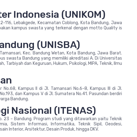
ter Indonesia (UNIKOM)
o.112-116, Lebakgede, Kecamatan Coblong, Kota Bandung, Jawa
upakan kampus swasta yang terkenal dengan motto Quality is
 Bandung (UNISBA)
1, Tamansari, Kec. Bandung Wetan, Kota Bandung, Jawa Barat.
us swasta Bandung yang memiliki akreditasi A. Di Universitas
h, Tarbiyah dan Keguruan, Hukum, Psikologi, MIPA, Teknik, Ilmu
dan
 No.68, Kampus II di Jl. Tamansari No.6-8, Kampus III di Jl.
 No.193, dan Kampus V di Jl. Sumatera No.41. Pasundan berdiri
warga Bandung.
ogi Nasional (ITENAS)
No. 23 – Bandung. Program studi yang ditawarkan yaitu Teknik
imia, Sistem Informasi, Informatika, Teknik Sipil, Geodesi,
in Interior, Arsitektur, Desain Produk, hingga DKV.