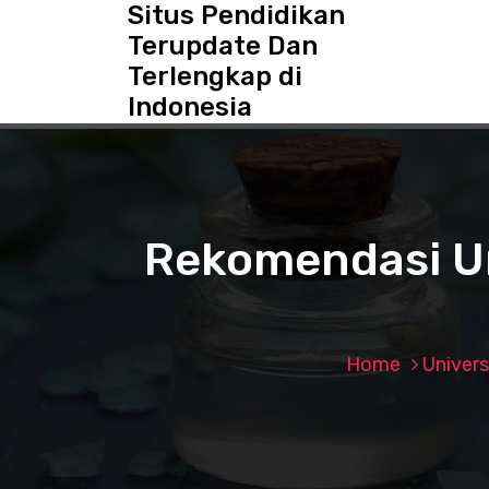
Situs Pendidikan
S
k
Terupdate Dan
i
Terlengkap di
p
Indonesia
t
o
c
o
n
t
Rekomendasi Un
e
n
t
Home
Univers