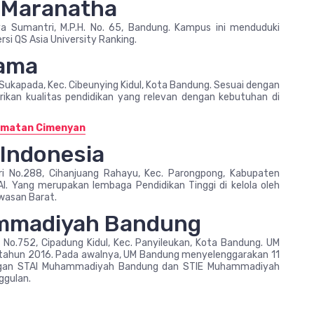
n Maranatha
rya Sumantri, M.P.H. No. 65, Bandung. Kampus ini menduduki
rsi QS Asia University Ranking.
tama
, Sukapada, Kec. Cibeunying Kidul, Kota Bandung. Sesuai dengan
rikan kualitas pendidikan yang relevan dengan kebutuhan di
camatan Cimenyan
 Indonesia
uri No.288, Cihanjuang Rahayu, Kec. Parongpong, Kabupaten
I. Yang merupakan lembaga Pendidikan Tinggi di kelola oleh
awasan Barat.
ammadiyah Bandung
a No.752, Cipadung Kidul, Kec. Panyileukan, Kota Bandung. UM
k tahun 2016. Pada awalnya, UM Bandung menyelenggarakan 11
engan STAI Muhammadiyah Bandung dan STIE Muhammadiyah
ggulan.