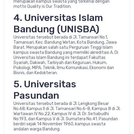
merupakan kampus swasta yang terkenal dengan
motto Quality is Our Tradition.
4. Universitas Islam
Bandung (UNISBA)
Universitas tersebut berada di Jl. Tamansari No.1,
Tamansari, Kec. Bandung Wetan, Kota Bandung, Jawa
Barat. Merupakan salah satu Perguruan Tinggi Islam
kampus swasta Bandung yang memiliki akreditasi A. Di
Universitas Islam Bandung ini terdapat Fakultas
Syariah, Dakwah, Tarbiyah dan Keguruan, Hukum,
Psikologi, MIPA, Teknik, Ilmu Komunikasi, Ekonomi dan
Bisnis, dan Kedokteran.
5. Universitas
Pasundan
Universitas tersebut berada di Jl. Lengkong Besar
No.68, Kampus II di Jl. Tamansari No.6-8, Kampus III di Jl.
Wartawan IV No.22, Kampus IV di Jl. Dr. Setiabudhi
No.193, dan Kampus V di Jl. Sumatera No.41. Pasundan
berdiri sejak 14 November 1960, kampus swasta
andalan warga Bandung.