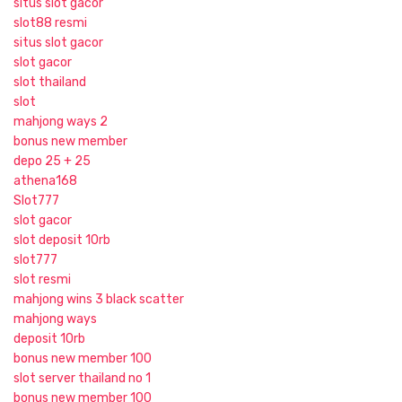
situs slot gacor
slot88 resmi
situs slot gacor
slot gacor
slot thailand
slot
mahjong ways 2
bonus new member
depo 25 + 25
athena168
Slot777
slot gacor
slot deposit 10rb
slot777
slot resmi
mahjong wins 3 black scatter
mahjong ways
deposit 10rb
bonus new member 100
slot server thailand no 1
bonus new member 100