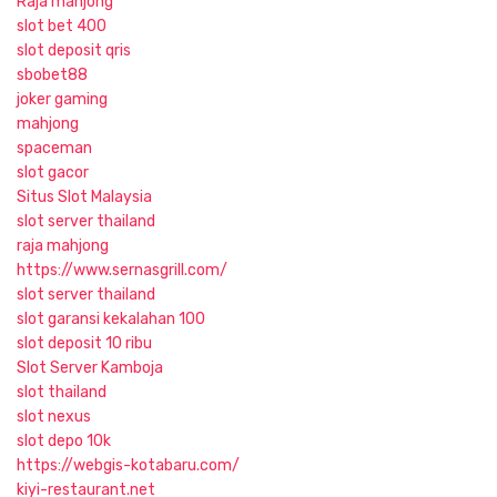
Raja mahjong
slot bet 400
slot deposit qris
sbobet88
joker gaming
mahjong
spaceman
slot gacor
Situs Slot Malaysia
slot server thailand
raja mahjong
https://www.sernasgrill.com/
slot server thailand
slot garansi kekalahan 100
slot deposit 10 ribu
Slot Server Kamboja
slot thailand
slot nexus
slot depo 10k
https://webgis-kotabaru.com/
kiyi-restaurant.net