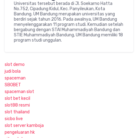
Universitas tersebut berada di Jl. Soekarno Hatta
No.752, Cipadung Kidul, Kec. Panyileukan, Kota
Bandung. UM Bandung merupakan universitas yang
berdiri sejak tahun 2016. Pada awalnya, UM Bandung
menyelenggarakan 11 program studi. Kemudian setelah
bergabung dengan STAI Muhammadiyah Bandung dan
STIE Muhammadiyah Bandung, UM Bandung memiliki 18
program studi unggulan.
slot demo
judi bola
spaceman
SBOBET
spaceman slot
slot bet kecil
slot88 resmi
slot thailand
sicbo live
slot server kamboja
pengeluaran hk